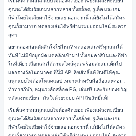
เริ่มต้นความสนุกแบบไม่ต้องคิดเยอะ เพียงแค่ลงทะเบียน
คุณจะได้สัมผัสเกมหลากหลาย ทั้งสล็อต, รูเล็ต และเกม
กีฬาโดยไม่เสียค่าใช้จ่ายเลย นอกจากนี้ แม้ยังไม่ได้สมัคร
คุณก็สามารถ ทดลองเล่นได้ฟรีผ่านระบบออนไลน์ สะดวก
สุดๆ
อยากลองก่อนตัดสินใจใช่ไหม? ทดลองเล่นฟรีทุกเกมได้
ทันที ไม่มีข้อผูกมัด แค่คลิกเข้ามา! ทั้งเกมคาสิโนและกีฬา
ในที่เดียว เลือกเล่นได้ตามสไตล์คุณ พร้อมสะสมแต้มไป
แลกรางวัลในอนาคต ที่นี่มี API ลิขสิทธิ์แท้ ยินดีให้คุณ
สนุกแบบไม่ต้องโหลดแอป เหมาะสำหรับมือถือและคอม ,
ท้าทายกีฬา, หมุนวงล้อสล็อต PG, เล่นฟรี และรับของขวัญ
หลังลงทะเบียน , มั่นใจด้วยระบบ API ลิขสิทธิ์แท้!
เริ่มต้นความสนุกแบบไม่ต้องคิดเยอะ เพียงแค่ลงทะเบียน
คุณจะได้สัมผัสเกมหลากหลาย ทั้งสล็อต, รูเล็ต และเกม
กีฬาโดยไม่เสียค่าใช้จ่ายเลย นอกจากนี้ แม้ยังไม่ได้สมัคร
คุณก็สามารถ ทดลองเล่นได้ฟรีผ่านระบบออนไลน์ สะดวก