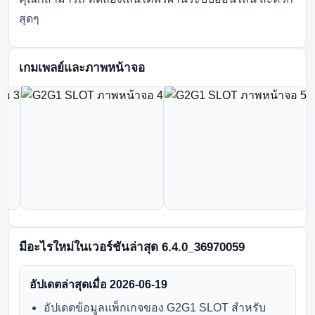
สุดๆ
เกมเพลย์และภาพหน้าจอ
มีอะไรใหม่ในเวอร์ชันล่าสุด 6.4.0_36970059
อัปเดตล่าสุดเมื่อ 2026-06-19
อัปเดตข้อมูลแพ็กเกจของ G2G1 SLOT สำหรับ